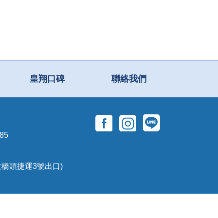
皇翔口碑
聯絡我們
85
大橋頭捷運3號出口)