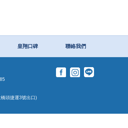
皇翔口碑
聯絡我們
85
大橋頭捷運3號出口)